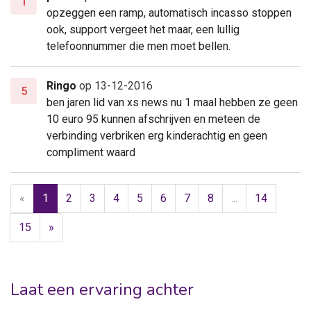
1
opzeggen een ramp, automatisch incasso stoppen
ook, support vergeet het maar, een lullig
telefoonnummer die men moet bellen.
Ringo
op 13-12-2016
5
ben jaren lid van xs news nu 1 maal hebben ze geen
10 euro 95 kunnen afschrijven en meteen de
verbinding verbriken erg kinderachtig en geen
compliment waard
«
1
2
3
4
5
6
7
8
...
14
15
»
Laat een ervaring achter