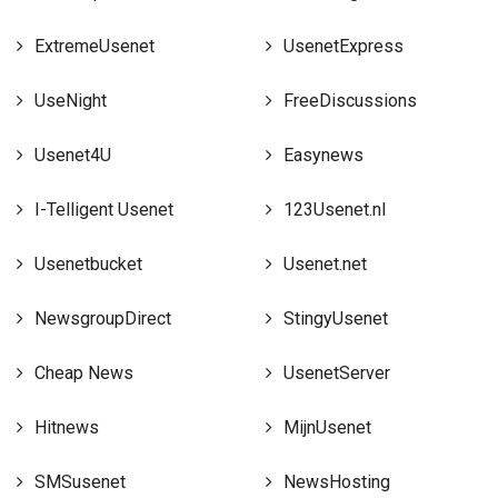
ExtremeUsenet
UsenetExpress
UseNight
FreeDiscussions
Usenet4U
Easynews
I-Telligent Usenet
123Usenet.nl
Usenetbucket
Usenet.net
NewsgroupDirect
StingyUsenet
Cheap News
UsenetServer
Hitnews
MijnUsenet
SMSusenet
NewsHosting