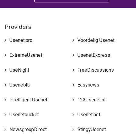
Providers
Usenet.pro
Voordelig Usenet
ExtremeUsenet
UsenetExpress
UseNight
FreeDiscussions
Usenet4U
Easynews
I-Telligent Usenet
123Usenet.nl
Usenetbucket
Usenet.net
NewsgroupDirect
StingyUsenet