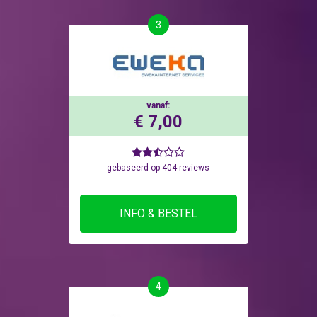
3
vanaf:
€ 7,00
gebaseerd op 404 reviews
INFO & BESTEL
4