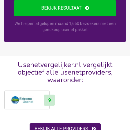
BEKIJK RESULTAAT
We hielpen afgelopen maand 1,660 bezoekers met een
goedkoop usenet pakket
Usenetvergelijker.nl vergelijkt
objectief alle usenetproviders,
waaronder:
9
BEKIJK ALLE PROVIDERS