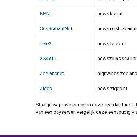
KPN
news.kpn.nl
OnsBrabantNet
news.onsbrabantne
Tele2
news.tele2.nl
XS4ALL
newszilla.xs4all.nl
Zeelandnet
highwinds.zeeland
Ziggo
news.ziggo.nl
Staat jouw provider niet in deze lijst dan bied
van een payserver, vergelijk deze eenvoudig v