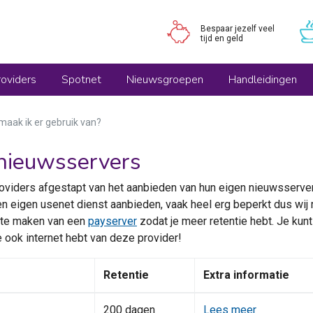
Bespaar jezelf veel
tijd en geld
oviders
Spotnet
Nieuwsgroepen
Handleidingen
maak ik er gebruik van?
 nieuwsservers
roviders afgestapt van het aanbieden van hun eigen nieuwsserver
en eigen usenet dienst aanbieden, vaak heel erg beperkt dus wij
k te maken van een
payserver
zodat je meer retentie hebt. Je kunt
e ook internet hebt van deze provider!
Retentie
Extra informatie
200 dagen
Lees meer