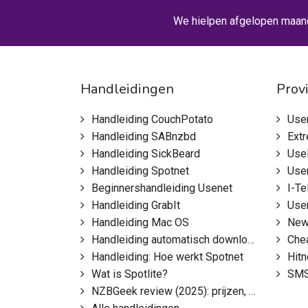
We hielpen afgelopen maan
Handleidingen
Prov
Handleiding CouchPotato
Use
Handleiding SABnzbd
Ext
Handleiding SickBeard
Use
Handleiding Spotnet
Use
Beginnershandleiding Usenet
I-Te
Handleiding GrabIt
Use
Handleiding Mac OS
New
Handleiding automatisch downloaden
Che
Handleiding: Hoe werkt Spotnet
Hit
Wat is Spotlite?
SMS
NZBGeek review (2025): prijzen, functies & tips