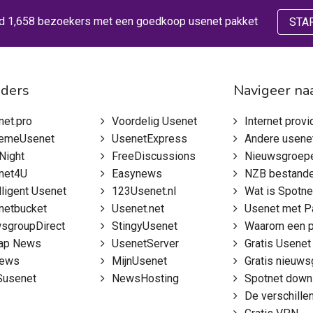
d 1,658 bezoekers met een goedkoop usenet pakket
STA
iders
Navigeer na
net.pro
Voordelig Usenet
Internet providers met nieu
remeUsenet
UsenetExpress
Andere usenet we
Night
FreeDiscussions
Nieuwsgroep
net4U
Easynews
NZB bestanden 
lligent Usenet
123Usenet.nl
Wat is Spotnet en hoe we
netbucket
Usenet.net
Usenet met P
sgroupDirect
StingyUsenet
Waarom een pays
ap News
UsenetServer
Gratis Usenet
news
MijnUsenet
Gratis nieuwsgr
usenet
NewsHosting
Spotnet down
De verschillen tussen Usenet en