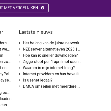
RT MET VERGELIJKEN
ar
Laatste nieuws
wsservers
Het belang van de juiste netwerkkeuze
bsites
NZBserver alternatieven 2023 | NZBserver.com offline?
en
Hoe kan ik sneller downloaden?
zoeken
Ziggo stopt per 1 april met usenet, wat nu?
rkt het?
Waarom is mijn internet traag?
ayPal
Internet providers en hun beveiliging
erver?
Is usenet legaal?
DMCA omzeilen met meerdere providers
oepen
loaden
 torrents