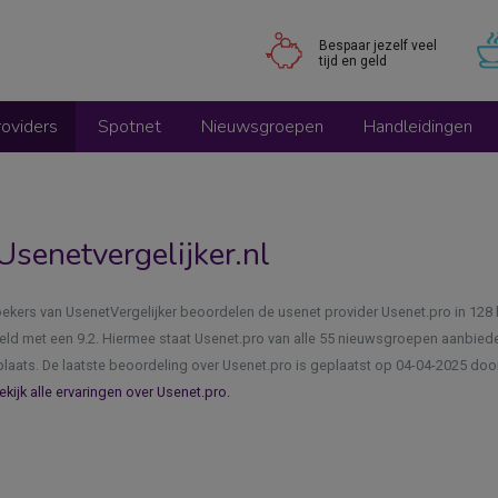
Bespaar jezelf veel
tijd en geld
oviders
Spotnet
Nieuwsgroepen
Handleidingen
Usenetvergelijker.nl
ekers van UsenetVergelijker beoordelen de usenet provider Usenet.pro in 128
ld met een 9.2. Hiermee staat Usenet.pro van alle 55 nieuwsgroepen aanbiede
laats. De laatste beoordeling over Usenet.pro is geplaatst op 04-04-2025 door 
ekijk alle ervaringen over Usenet.pro.