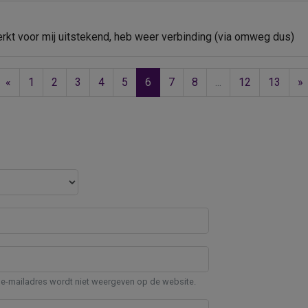
rkt voor mij uitstekend, heb weer verbinding (via omweg dus)
«
1
2
3
4
5
6
7
8
...
12
13
»
e-mailadres wordt niet weergeven op de website.