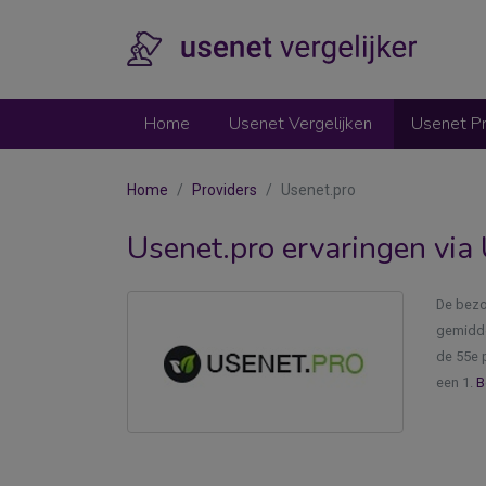
Home
Usenet Vergelijken
Usenet Pr
Home
Providers
Usenet.pro
Usenet.pro ervaringen via 
De bezo
gemidde
de 55e p
een 1.
B