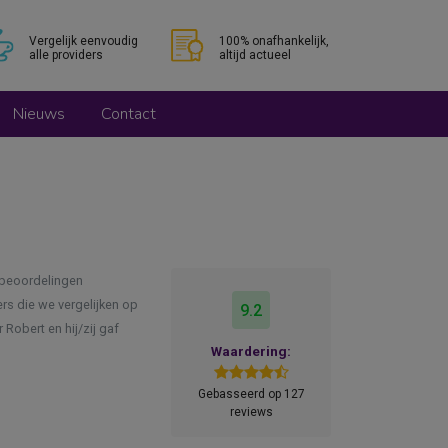
Vergelijk eenvoudig
100% onafhankelijk,
alle providers
altijd actueel
Nieuws
Contact
 beoordelingen
rs die we vergelijken op
9.2
Robert en hij/zij gaf
Waardering:
Gebasseerd op 127
reviews