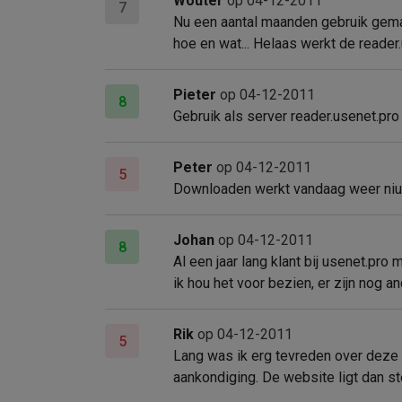
Wouter
op 04-12-2011
7
Nu een aantal maanden gebruik gemaak
hoe en wat... Helaas werkt de reader.
Pieter
op 04-12-2011
8
Gebruik als server reader.usenet.pro
Peter
op 04-12-2011
5
Downloaden werkt vandaag weer niu
Johan
op 04-12-2011
8
Al een jaar lang klant bij usenet.pr
ik hou het voor bezien, er zijn nog a
Rik
op 04-12-2011
5
Lang was ik erg tevreden over deze 
aankondiging. De website ligt dan st