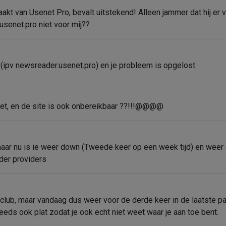
t van Usenet Pro, bevalt uitstekend! Alleen jammer dat hij er va
usenet.pro niet voor mij??
 (ipv newsreader.usenet.pro) en je probleem is opgelost.
et, en de site is ook onbereikbaar ??!!!@@@@
o maar nu is ie weer down (Tweede keer op een week tijd) en weer 
nder providers
club, maar vandaag dus weer voor de derde keer in de laatste paa
eeds ook plat zodat je ook echt niet weet waar je aan toe bent.