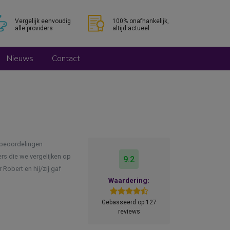
Vergelijk eenvoudig
100% onafhankelijk,
alle providers
altijd actueel
Nieuws
Contact
 beoordelingen
rs die we vergelijken op
9.2
Robert en hij/zij gaf
Waardering:
Gebasseerd op 127
reviews