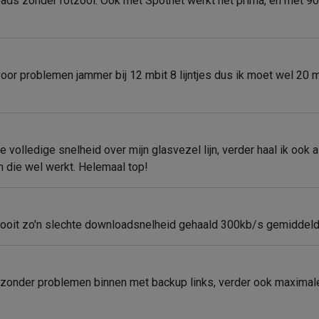
ds zonder rotzooi. Ook met Spotnet werkt het prima, en met 90 m
 problemen jammer bij 12 mbit 8 lijntjes dus ik moet wel 20 mbit
 volledige snelheid over mijn glasvezel lijn, verder haal ik ook al
en die wel werkt. Helemaal top!
nooit zo'n slechte downloadsnelheid gehaald 300kb/s gemidde
s zonder problemen binnen met backup links, verder ook maxima