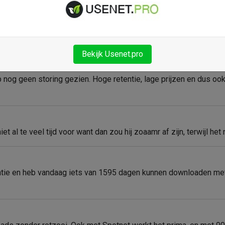
en ben er zeer tevreden over. Heb tot nu toe nog geen storing ge
Bekijk Usenet.pro
b nog geen storing gezien. Hoge retentie, lage prijzen en dus oo
t al te veel tijd voor want dan zou hij zoaamr af zijn, terwijl het 
ie en heb vandaag iets van 1595 dagen kunnen downloaden met bi