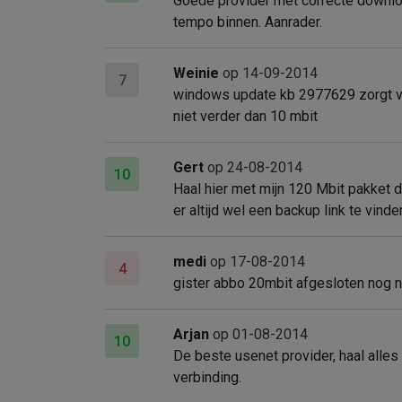
Goede provider met correcte downloa
tempo binnen. Aanrader.
Weinie
op 14-09-2014
7
windows update kb 2977629 zorgt voor
niet verder dan 10 mbit
Gert
op 24-08-2014
10
Haal hier met mijn 120 Mbit pakket de
er altijd wel een backup link te vind
medi
op 17-08-2014
4
gister abbo 20mbit afgesloten nog 
Arjan
op 01-08-2014
10
De beste usenet provider, haal alle
verbinding.