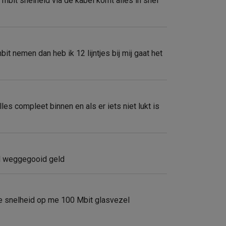
bit snelheid via de kabel komt alles in snel
 nemen dan heb ik 12 lijntjes bij mij gaat het
les compleet binnen en als er iets niet lukt is
ld weggegooid geld
le snelheid op me 100 Mbit glasvezel