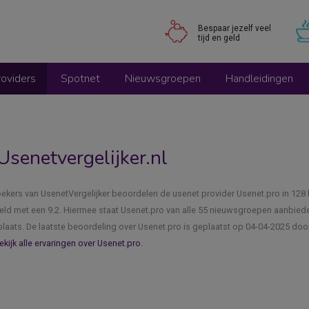
Bespaar jezelf veel
tijd en geld
oviders
Spotnet
Nieuwsgroepen
Handleidingen
Usenetvergelijker.nl
ekers van UsenetVergelijker beoordelen de usenet provider Usenet.pro in 128
ld met een 9.2. Hiermee staat Usenet.pro van alle 55 nieuwsgroepen aanbiede
laats. De laatste beoordeling over Usenet.pro is geplaatst op 04-04-2025 door 
ekijk alle ervaringen over Usenet.pro.