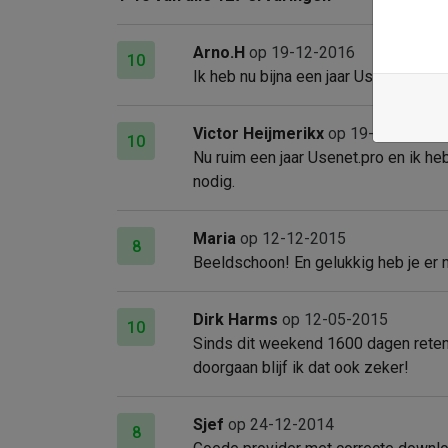
Arno.H
op 19-12-2016
10
Ik heb nu bijna een jaar Usenet Pro 
Victor Heijmerikx
op 19-12-2016
10
Nu ruim een jaar Usenet.pro en ik he
nodig.
Maria
op 12-12-2015
8
Beeldschoon! En gelukkig heb je er nie
Dirk Harms
op 12-05-2015
10
Sinds dit weekend 1600 dagen retent
doorgaan blijf ik dat ook zeker!
Sjef
op 24-12-2014
8