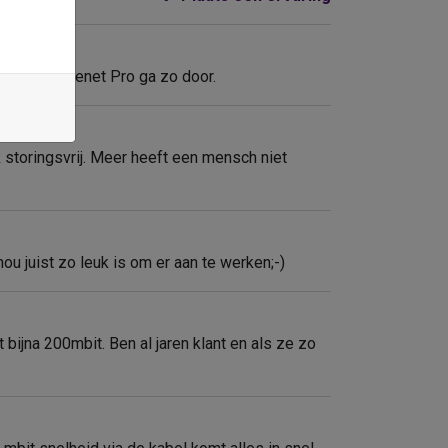
had. Dus Usenet Pro ga zo door.
k storingsvrij. Meer heeft een mensch niet
nou juist zo leuk is om er aan te werken;-)
jna 200mbit. Ben al jaren klant en als ze zo