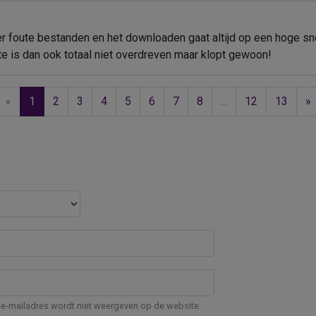
er foute bestanden en het downloaden gaat altijd op een hoge sn
 is dan ook totaal niet overdreven maar klopt gewoon!
«
1
2
3
4
5
6
7
8
...
12
13
»
e-mailadres wordt niet weergeven op de website.