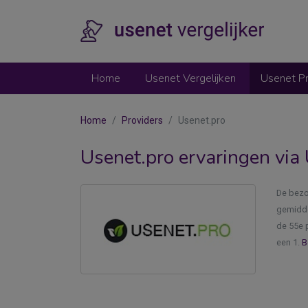
Home
Usenet Vergelijken
Usenet Pr
Home
Providers
Usenet.pro
Usenet.pro ervaringen via 
De bezo
gemidde
de 55e p
een 1.
B