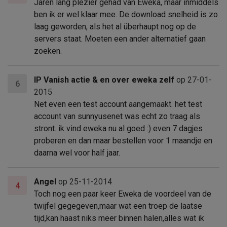
Jaren lang plezier gehad van Eweka, maar inmiddels
ben ik er wel klaar mee. De download snelheid is zo
laag geworden, als het al überhaupt nog op de
servers staat. Moeten een ander alternatief gaan
zoeken.
IP Vanish actie & en over eweka zelf
op 27-01-
6
2015
Net even een test account aangemaakt. het test
account van sunnyusenet was echt zo traag als
stront. ik vind eweka nu al goed :) even 7 dagjes
proberen en dan maar bestellen voor 1 maandje en
daarna wel voor half jaar.
Angel
op 25-11-2014
4
Toch nog een paar keer Eweka de voordeel van de
twijfel gegegeven,maar wat een troep de laatse
tijd,kan haast niks meer binnen halen,alles wat ik