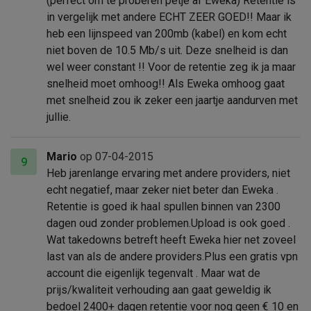
(perfect om te proberen petje af Eweka) Retentie is
in vergelijk met andere ECHT ZEER GOED!! Maar ik
heb een lijnspeed van 200mb (kabel) en kom echt
niet boven de 10.5 Mb/s uit. Deze snelheid is dan
wel weer constant !! Voor de retentie zeg ik ja maar
snelheid moet omhoog!! Als Eweka omhoog gaat
met snelheid zou ik zeker een jaartje aandurven met
jullie.
Mario
op 07-04-2015
9
Heb jarenlange ervaring met andere providers, niet
echt negatief, maar zeker niet beter dan Eweka .
Retentie is goed ik haal spullen binnen van 2300
dagen oud zonder problemen.Upload is ook goed .
Wat takedowns betreft heeft Eweka hier net zoveel
last van als de andere providers.Plus een gratis vpn
account die eigenlijk tegenvalt . Maar wat de
prijs/kwaliteit verhouding aan gaat geweldig ik
bedoel 2400+ dagen retentie voor nog geen € 10 en