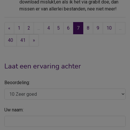
download mislukt,en als ik het via grabit doe, dan
missen er van allerlei bestanden, nee niet meer!
«
1
2
...
4
5
6
7
8
9
10
...
40
41
»
Laat een ervaring achter
Beoordeling:
Uw naam: