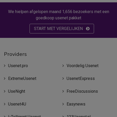
We hielpen afgelopen maand 1,656 bezoekers met een
goedkoop usenet pakket
START MET VERGELIJKEN
Providers
Usenet.pro
Voordelig Usenet
ExtremeUsenet
UsenetExpress
UseNight
FreeDiscussions
Usenet4U
Easynews
I-Telligent Usenet
123Usenet.nl