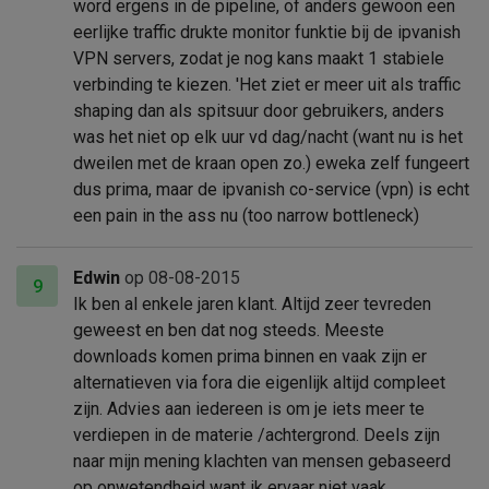
word ergens in de pipeline, of anders gewoon een
eerlijke traffic drukte monitor funktie bij de ipvanish
VPN servers, zodat je nog kans maakt 1 stabiele
verbinding te kiezen. 'Het ziet er meer uit als traffic
shaping dan als spitsuur door gebruikers, anders
was het niet op elk uur vd dag/nacht (want nu is het
dweilen met de kraan open zo.) eweka zelf fungeert
dus prima, maar de ipvanish co-service (vpn) is echt
een pain in the ass nu (too narrow bottleneck)
Edwin
op 08-08-2015
9
Ik ben al enkele jaren klant. Altijd zeer tevreden
geweest en ben dat nog steeds. Meeste
downloads komen prima binnen en vaak zijn er
alternatieven via fora die eigenlijk altijd compleet
zijn. Advies aan iedereen is om je iets meer te
verdiepen in de materie /achtergrond. Deels zijn
naar mijn mening klachten van mensen gebaseerd
op onwetendheid want ik ervaar niet vaak