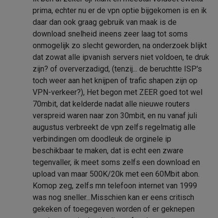
prima, echter nu er de vpn optie bijgekomen is en ik
daar dan ook graag gebruik van maak is de
download snelheid ineens zeer laag tot soms
onmogelijk zo slecht geworden, na onderzoek blijkt
dat zowat alle ipvanish servers niet voldoen, te druk
zijn? of oververzadigd, (tenzij... de beruchtte ISP's
toch weer aan het knijpen of trafic shapen zijn op
VPN-verkeer?), Het begon met ZEER goed tot wel
70mbit, dat kelderde nadat alle nieuwe routers
verspreid waren naar zon 30mbit, en nu vanaf juli
augustus verbreekt de vpn zelfs regelmatig alle
verbindingen om doodleuk de orginele ip
beschikbaar te maken, dat is echt een zware
tegenvaller, ik meet soms zelfs een download en
upload van maar 500K/20k met een 60Mbit abon.
Komop zeg, zelfs mn telefoon internet van 1999
was nog sneller...Misschien kan er eens critisch
gekeken of toegegeven worden of er geknepen