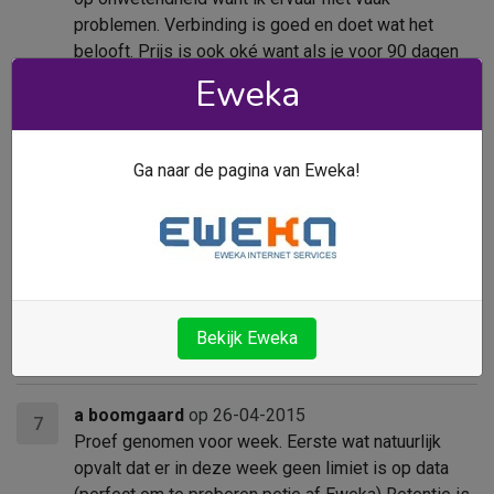
problemen. Verbinding is goed en doet wat het
belooft. Prijs is ook oké want als je voor 90 dagen
het 50 mbit pakket (op dit moment 7,50 per maand)
Eweka
ineens afneemt dan krijg je de hogere 100Mbit.
Daarmee is de prijs gewoon goed t.o.v. andere 100
mbit keuzes. Tel daar een super retentie bij op en
Ga naar de pagina van Eweka!
Eweka is overall dik in orde. Enig minpuntje wordt
voor mij de snelheid. Het wordt tijd voor een
upgrade van de snelheid naar minimaal 200 mbit.
Martin
op 29-06-2015
7
thja...... al jaren klant nooit problemen....maar upload is
Bekijk Eweka
ni hoger dan 25mb 3300kb/s
a boomgaard
op 26-04-2015
7
Proef genomen voor week. Eerste wat natuurlijk
opvalt dat er in deze week geen limiet is op data