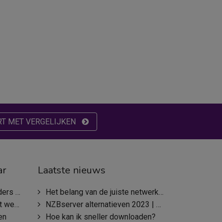
RT MET VERGELIJKEN
ar
Laatste nieuws
wsservers
Het belang van de juiste netwerkkeuze
bsites
NZBserver alternatieven 2023 | NZBserver.com offline?
en
Hoe kan ik sneller downloaden?