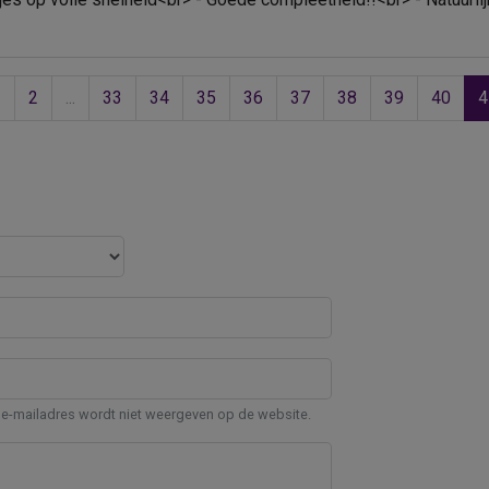
1
2
...
33
34
35
36
37
38
39
40
4
e-mailadres wordt niet weergeven op de website.