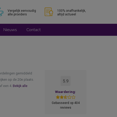
Vergelijk eenvoudig
100% onafhankelijk,
alle providers
altijd actueel
Nieuws
Contact
oordelingen gemiddeld
ijken op de 20e plaats.
5.9
af een 4.
Bekijk alle
Waardering:
Gebasseerd op 404
reviews