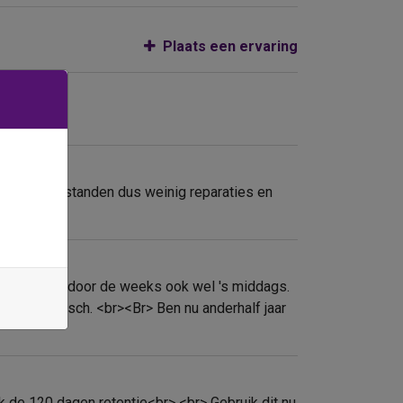
Plaats een ervaring
 complete bestanden dus weinig reparaties en
ochtends en door de weeks ook wel 's middags.
is ook logisch. <br><Br> Ben nu anderhalf jaar
ijk de 120 dagen retentie<br> <br> Gebruik dit nu