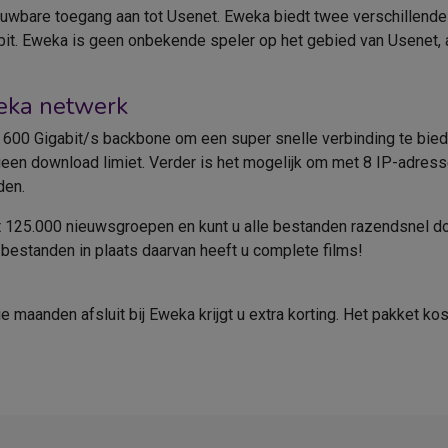
ouwbare toegang aan tot Usenet. Eweka biedt twee verschillende
it. Eweka is geen onbekende speler op het gebied van Usenet, 
eka netwerk
600 Gigabit/s backbone om een super snelle verbinding te biede
en download limiet. Verder is het mogelijk om met 8 IP-adresse
den.
st 125.000 nieuwsgroepen en kunt u alle bestanden razendsnel 
bestanden in plaats daarvan heeft u complete films!
maanden afsluit bij Eweka krijgt u extra korting. Het pakket ko