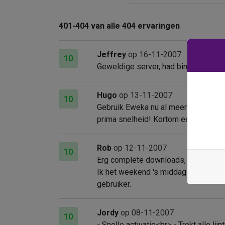
401-404 van alle 404 ervaringen
Jeffrey
op 16-11-2007
10
Geweldige server, had binnen 20 min
Hugo
op 13-11-2007
10
Gebruik Eweka nu al meer als een jaa
prima snelheid! Kortom een aanrade
Rob
op 12-11-2007
10
Erg complete downloads, dus maar ze
Ik het weekend 's middags en \'s avo
gebruiker.
Jordy
op 08-11-2007
10
- Snelle activatie<br> - Trekt alle l