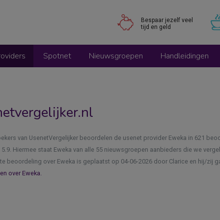
Bespaar jezelf veel
tijd en geld
oviders
Spotnet
Nieuwsgroepen
Handleidingen
tvergelijker.nl
ekers van UsenetVergelijker beoordelen de usenet provider Eweka in 621 be
 5.9. Hiermee staat Eweka van alle 55 nieuwsgroepen aanbieders die we vergel
te beoordeling over Eweka is geplaatst op 04-06-2026 door Clarice en hij/zij g
gen over Eweka.