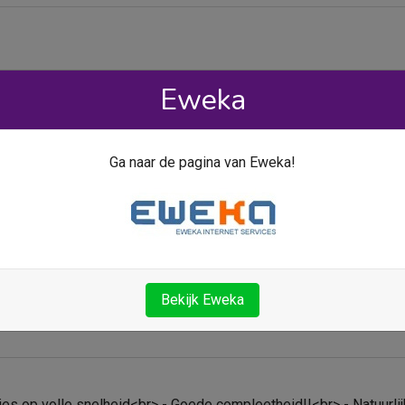
Eweka
uten een bruikbaar account en topsnelheid op elk moment.
Ga naar de pagina van Eweka!
r en bevalt prima! kan het eenieder aanraden. Snelle activatie,
r
lden ellenlange reparaties.<br> <br> Volle snelheid haal je 's 
Bekijk Eweka
nds kakt de snelheid soms nog wel eens behoorlijk in, maar dat 
ijntjes op volle snelheid<br> - Goede compleetheid!!<br> - Natuurl