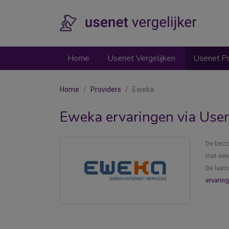
Home
Usenet Vergelijken
Usenet Pr
Home
Providers
Eweka
Eweka ervaringen via Usene
De bezo
met een
De laats
ervarin