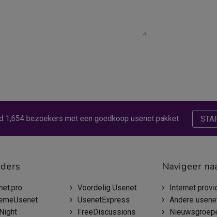
d 1,654 bezoekers met een goedkoop usenet pakket
STA
iders
Navigeer na
net.pro
Voordelig Usenet
Internet providers met nieu
remeUsenet
UsenetExpress
Andere usenet we
Night
FreeDiscussions
Nieuwsgroep