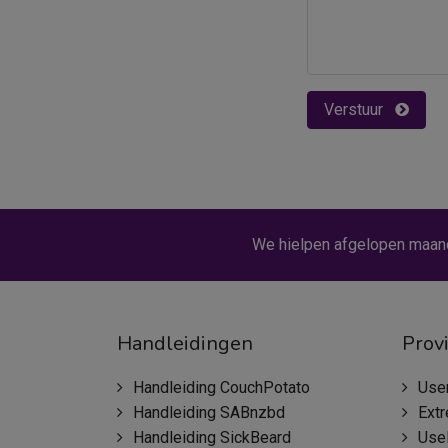
Verstuur
We hielpen afgelopen maan
Handleidingen
Prov
Handleiding CouchPotato
Use
Handleiding SABnzbd
Ext
Handleiding SickBeard
Use