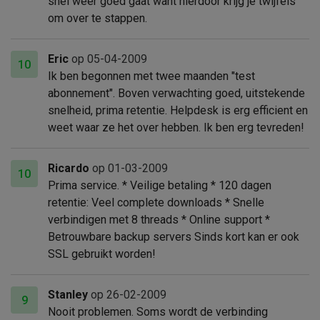
snel weer goed gaat want hierdoor krijg je twijfels
om over te stappen.
Eric
op 05-04-2009
10
Ik ben begonnen met twee maanden "test
abonnement". Boven verwachting goed, uitstekende
snelheid, prima retentie. Helpdesk is erg efficient en
weet waar ze het over hebben. Ik ben erg tevreden!
Ricardo
op 01-03-2009
10
Prima service. * Veilige betaling * 120 dagen
retentie: Veel complete downloads * Snelle
verbindigen met 8 threads * Online support *
Betrouwbare backup servers Sinds kort kan er ook
SSL gebruikt worden!
Stanley
op 26-02-2009
9
Nooit problemen. Soms wordt de verbinding