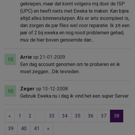
geknepen, maar dat komt volgens mij door de ISP
(UPC) en heeft niets met Eweka te maken. Kan bijna
altijd alles binnnenslurpen. Als er iets incompleet is,
dan zorgen de par files wel voor reparatie. Ik zit een
jaar of 2 bij eweka en nog nooit problemen gehad,
muv de hier boven genoemde dan...
Arrie
op 21-01-2009
10
Een dag account genomen om te proberen en ik
moet zeggen....Dik tevreden.
Zeger
op 13-12-2008
10
Gebruik Eweka nu i dag ik vind het een super Server
«
1
2
...
33
34
35
36
37
38
39
40
41
»