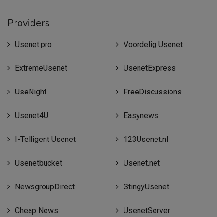
Providers
Usenet.pro
Voordelig Usenet
ExtremeUsenet
UsenetExpress
UseNight
FreeDiscussions
Usenet4U
Easynews
I-Telligent Usenet
123Usenet.nl
Usenetbucket
Usenet.net
NewsgroupDirect
StingyUsenet
Cheap News
UsenetServer