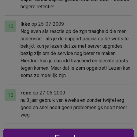
hogere retentie!
Ikke
op 25-07-2009
10
Nog even als reactie op de zgn traagheid die men
ondervind... als je de support pagina op de website
bekijkt, kun je lezen dat ze met server upgrades
bezig zijn om de service nog beter te maken.
Hierdoor kun je dus idd traagheid en slechte posts
tegen komen. Maar dat is zsm opgelost! Lezen kan
soms zo moeilijk zijn...
rene
op 27-06-2009
10
nu 3 jaar gebruik van eweka en zonder twijfel erg
goed en snel nooit geen problemen gs nooit meer
weg
henk hoogland
op 24-05-2009
6