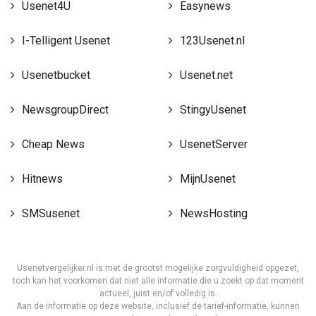
Usenet4U
Easynews
I-Telligent Usenet
123Usenet.nl
Usenetbucket
Usenet.net
NewsgroupDirect
StingyUsenet
Cheap News
UsenetServer
Hitnews
MijnUsenet
SMSusenet
NewsHosting
Usenetvergelijker.nl is met de grootst mogelijke zorgvuldigheid opgezet,
toch kan het voorkomen dat niet alle informatie die u zoekt op dat moment
actueel, juist en/of volledig is.
Aan de informatie op deze website, inclusief de tarief-informatie, kunnen