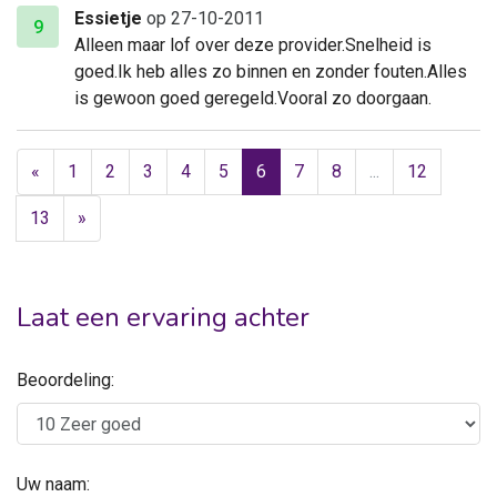
Essietje
op 27-10-2011
9
Alleen maar lof over deze provider.Snelheid is
goed.Ik heb alles zo binnen en zonder fouten.Alles
is gewoon goed geregeld.Vooral zo doorgaan.
«
1
2
3
4
5
6
7
8
...
12
13
»
Laat een ervaring achter
Beoordeling:
Uw naam: