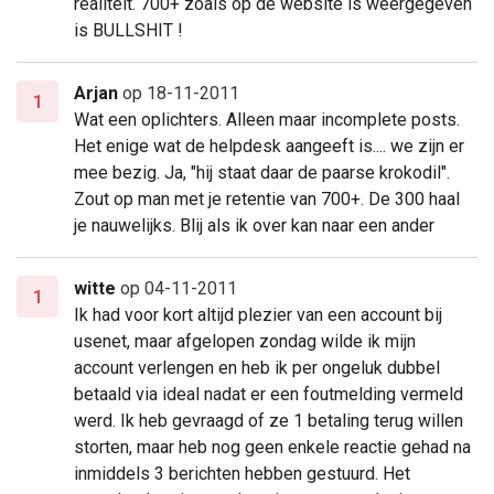
realiteit. 700+ zoals op de website is weergegeven
is BULLSHIT !
Arjan
op 18-11-2011
1
Wat een oplichters. Alleen maar incomplete posts.
Het enige wat de helpdesk aangeeft is.... we zijn er
mee bezig. Ja, "hij staat daar de paarse krokodil".
Zout op man met je retentie van 700+. De 300 haal
je nauwelijks. Blij als ik over kan naar een ander
witte
op 04-11-2011
1
Ik had voor kort altijd plezier van een account bij
usenet, maar afgelopen zondag wilde ik mijn
account verlengen en heb ik per ongeluk dubbel
betaald via ideal nadat er een foutmelding vermeld
werd. Ik heb gevraagd of ze 1 betaling terug willen
storten, maar heb nog geen enkele reactie gehad na
inmiddels 3 berichten hebben gestuurd. Het