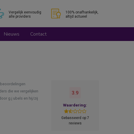
Vergelijk eenvoudig
100% onafhankelijk,
alle providers
altijd actueel
Nieuws
Contact
0 beoordelingen
ers die we vergelijken
3.9
or g.j ubels en hij/zij
Waardering:
Gebasseerd op 7
reviews