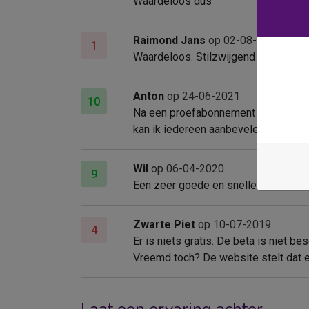
Waardeloos dus
Raimond Jans
op 02-08-2021
1
Waardeloos. Stilzwijgend aan een ab
Anton
op 24-06-2021
10
Na een proefabonnement van 1 maand 
kan ik iedereen aanbevelen.
Wil
op 06-04-2020
9
Een zeer goede en snelle service. G
Zwarte Piet
op 10-07-2019
4
Er is niets gratis. De beta is niet b
Vreemd toch? De website stelt dat er