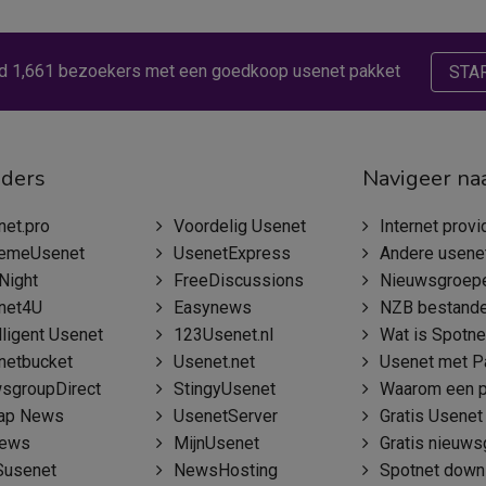
d 1,661 bezoekers met een goedkoop usenet pakket
STA
iders
Navigeer na
net.pro
Voordelig Usenet
Internet providers met nieu
remeUsenet
UsenetExpress
Andere usenet we
Night
FreeDiscussions
Nieuwsgroep
net4U
Easynews
NZB bestanden 
lligent Usenet
123Usenet.nl
Wat is Spotnet en hoe we
netbucket
Usenet.net
Usenet met P
sgroupDirect
StingyUsenet
Waarom een pays
ap News
UsenetServer
Gratis Usenet
news
MijnUsenet
Gratis nieuwsgr
usenet
NewsHosting
Spotnet down