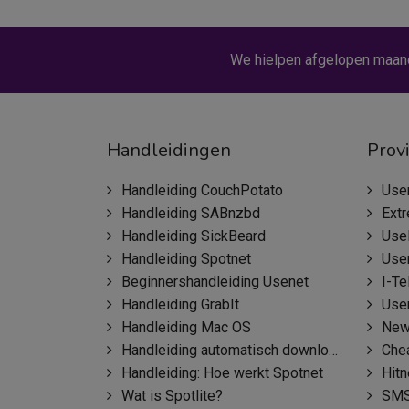
We hielpen afgelopen maan
Handleidingen
Prov
Handleiding CouchPotato
Use
Handleiding SABnzbd
Ext
Handleiding SickBeard
Use
Handleiding Spotnet
Use
Beginnershandleiding Usenet
I-Te
Handleiding GrabIt
Use
Handleiding Mac OS
New
Handleiding automatisch downloaden
Che
Handleiding: Hoe werkt Spotnet
Hit
Wat is Spotlite?
SMS