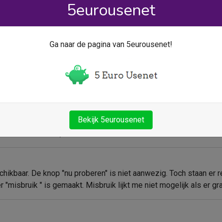
5eurousenet
onnement vastzitten ter waarde van 7,50.
Ga naar de pagina van 5eurousenet!
heb ik het abonnement na afloop verlengd voor een jaar. Zeer 
Bekijk 5eurousenet
ebruiker van Max pakket.
eschikbaar. De knop "nu proberen" is niet aanwezig. Toch staan er r
 "misbruik " is gemaakt. Misbruik lijkt me niet mogelijk als er g