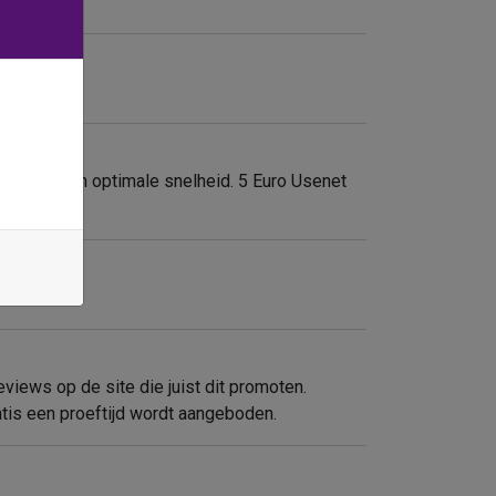
tevreden en optimale snelheid. 5 Euro Usenet
eviews op de site die juist dit promoten.
ratis een proeftijd wordt aangeboden.