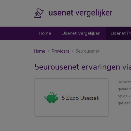
Home
Usenet Vergelijken
Usenet Pr
Home
Providers
5eurousenet
5eurousenet ervaringen via
De bezo
gemidde
op de 7e
gaf een