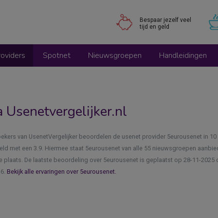
Bespaar jezelf veel
tijd en geld
oviders
Spotnet
Nieuwsgroepen
Handleidingen
 Usenetvergelijker.nl
ekers van UsenetVergelijker beoordelen de usenet provider 5eurousenet in 1
ld met een 3.9. Hiermee staat 5eurousenet van alle 55 nieuwsgroepen aanbied
 plaats. De laatste beoordeling over 5eurousenet is geplaatst op 28-11-2025 do
 6.
Bekijk alle ervaringen over 5eurousenet.