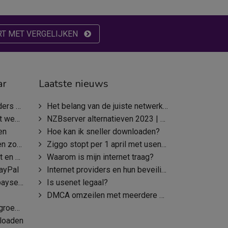
RT MET VERGELIJKEN
ar
Laatste nieuws
wsservers
Het belang van de juiste netwerkkeuze
bsites
NZBserver alternatieven 2023 | NZBserver.com offline?
en
Hoe kan ik sneller downloaden?
zoeken
Ziggo stopt per 1 april met usenet, wat nu?
rkt het?
Waarom is mijn internet traag?
ayPal
Internet providers en hun beveiliging
erver?
Is usenet legaal?
DMCA omzeilen met meerdere providers
oepen
loaden